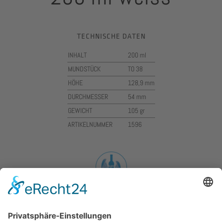
TECHNISCHE DATEN
INHALT
200 ml
MUNDSTÜCK
TO 38
HÖHE
128,9 mm
DURCHMESSER
54 mm
GEWICHT
105 gr
ARTIKELNUMMER
1596
Kasten wählen
Bedruckung