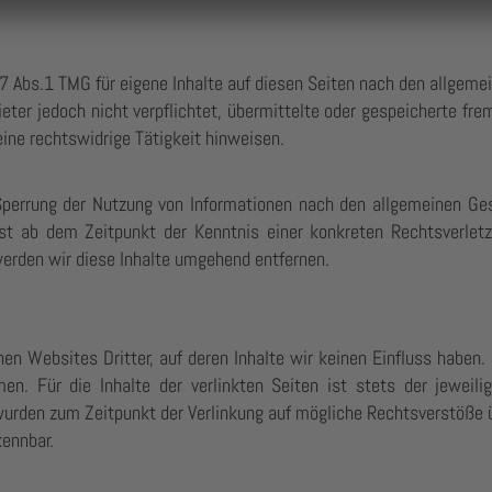
7 Abs.1 TMG für eigene Inhalte auf diesen Seiten nach den allgem
eter jedoch nicht verpflichtet, übermittelte oder gespeicherte f
ine rechtswidrige Tätigkeit hinweisen.
Sperrung der Nutzung von Informationen nach den allgemeinen Ges
rst ab dem Zeitpunkt der Kenntnis einer konkreten Rechtsverle
erden wir diese Inhalte umgehend entfernen.
en Websites Dritter, auf deren Inhalte wir keinen Einfluss haben
n. Für die Inhalte der verlinkten Seiten ist stets der jeweilig
 wurden zum Zeitpunkt der Verlinkung auf mögliche Rechtsverstöße 
kennbar.