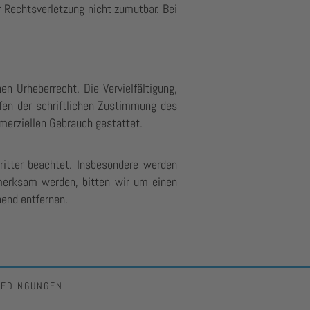
r Rechtsverletzung nicht zumutbar. Bei
n Urheberrecht. Die Vervielfältigung,
fen der schriftlichen Zustimmung des
mmerziellen Gebrauch gestattet.
ritter beachtet. Insbesondere werden
fmerksam werden, bitten wir um einen
end entfernen.
BEDINGUNGEN