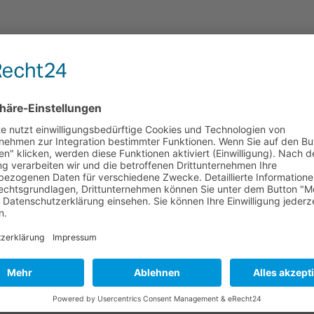
 gemäß §27 a Umsatzsteuergesetz:
t, an Streitbeilegungsverfahren vor einer Verbraucherschlichtungsste