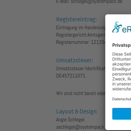
E-Mail: schlegel@systempack.de
Registereintrag:
Eintragung im Handelsregister.
Registergericht:Amtsgericht München
Registernummer: 121334
Umsatzsteuer:
Umsatzsteuer-Identifikationsnummer
DE457211071
Wir sind nicht bereit oder verpflichte
Layout & Design
Angie Schlegel
aschlegel@systempack.de