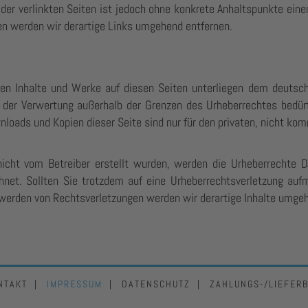
 der verlinkten Seiten ist jedoch ohne konkrete Anhaltspunkte eine
n werden wir derartige Links umgehend entfernen.
lten Inhalte und Werke auf diesen Seiten unterliegen dem deutsche
t der Verwertung außerhalb der Grenzen des Urheberrechtes bedür
wnloads und Kopien dieser Seite sind nur für den privaten, nicht ko
nicht vom Betreiber erstellt wurden, werden die Urheberrechte D
chnet. Sollten Sie trotzdem auf eine Urheberrechtsverletzung au
erden von Rechtsverletzungen werden wir derartige Inhalte umgeh
NTAKT
IMPRESSUM
DATENSCHUTZ
ZAHLUNGS-/LIEFER