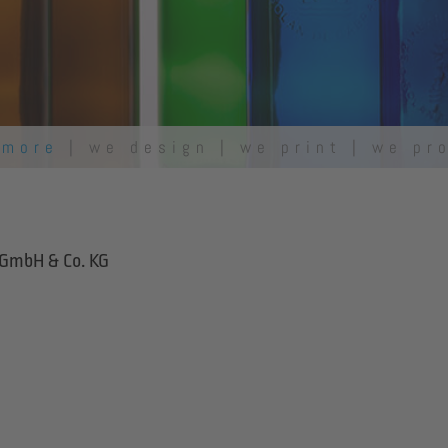
 more
| we design | we print | we pr
 GmbH & Co. KG