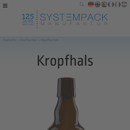
Startseite
Glasflaschen
Bügelflaschen
Kropfhals