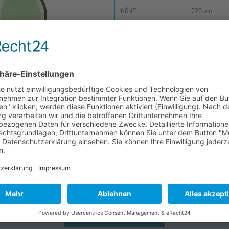
HÖHE
229 mm
DURCHMESSER
60 mm
RANDVOLLVOLUMEN
372 ml
GEWICHT
195 gr
ARTIKELNUMMER
0324
Kasten wählen
zurück zur Übersicht