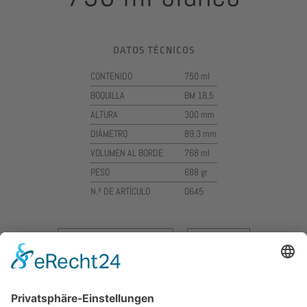
DATOS TÉCNICOS
CONTENIDO
750 ml
BOQUILLA
BM 18,5
ALTURA
300 mm
DIÁMETRO
89,3 mm
VOLUMEN AL BORDE
768 ml
PESO
688 gr
N.º DE ARTÍCULO
0645
Cajas de botellas
Impresión