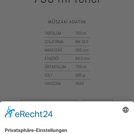
MŰSZAKI ADATOK
TARTALOM
750 ml
SZÁJFORMA
BM 18,5
MAGASSÁG
300 mm
ÁTMÉRŐ
89,3 mm
ŰRTARTALOM
768 ml
SÚLY
688 gr
CIKKSZÁM
0645
Rekesz kiválasztása
Nyomtatás