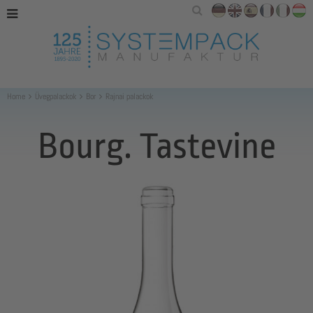
Home
Üvegpalackok
Bor
Rajnai palackok
Bourg. Tastevine