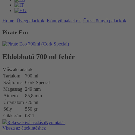
Home
Üvegpalackok
Könnyű palackok
Üres könnyű palackok
Pirate Eco
Eldobható
700 ml fehér
Műszaki adatok
Tartalom
700 ml
Szájforma
Cork Special
Magasság
249 mm
Átmérő
85,8 mm
Űrtartalom
726 ml
Súly
550 gr
Cikkszám
0811
Rekesz kiválasztása
Nyomtatás
Vissza az áttekintéshez