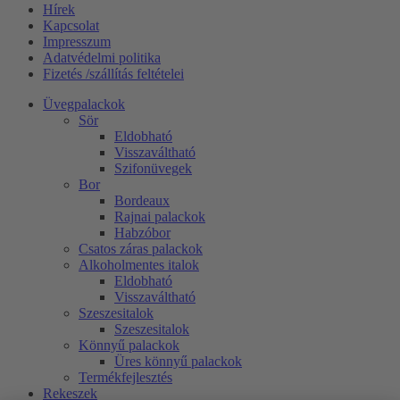
Hírek
Kapcsolat
Impresszum
Adatvédelmi politika
Fizetés /szállítás feltételei
Üvegpalackok
Sör
Eldobható
Visszaváltható
Szifonüvegek
Bor
Bordeaux
Rajnai palackok
Habzóbor
Csatos záras palackok
Alkoholmentes italok
Eldobható
Visszaváltható
Szeszesitalok
Szeszesitalok
Könnyű palackok
Üres könnyű palackok
Termékfejlesztés
Rekeszek