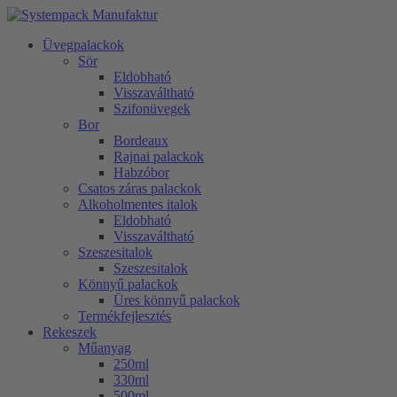
Üvegpalackok
Sör
Eldobható
Visszaváltható
Szifonüvegek
Bor
Bordeaux
Rajnai palackok
Habzóbor
Csatos záras palackok
Alkoholmentes italok
Eldobható
Visszaváltható
Szeszesitalok
Szeszesitalok
Könnyű palackok
Üres könnyű palackok
Termékfejlesztés
Rekeszek
Műanyag
250ml
330ml
500ml