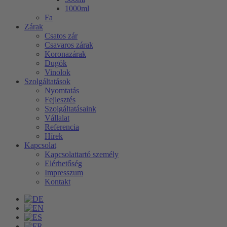
1000ml
Fa
Zárak
Csatos zár
Csavaros zárak
Koronazárak
Dugók
Vinolok
Szolgáltatások
Nyomtatás
Fejlesztés
Szolgáltatásaink
Vállalat
Referencia
Hírek
Kapcsolat
Kapcsolattartó személy
Elérhetőség
Impresszum
Kontakt