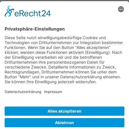
Műanyag
250ml
330ml
500ml
1000ml
Fa
Zárak
Csatos zár
Csavaros zárak
Koronazárak
Dugók
Vinolok
Szolgáltatások
Nyomtatás
Fejlesztés
Szolgáltatásaink
Vállalat
Referencia
Hírek
Hírek
Kapcsolat
Kapcsolattartó személy
Elérhetőség
Impresszum
Kontakt