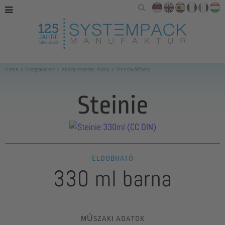
Home
Üvegpalackok
Alkoholmentes italok
Visszaváltható
Steinie
ELDOBHATÓ
330 ml barna
MŰSZAKI ADATOK