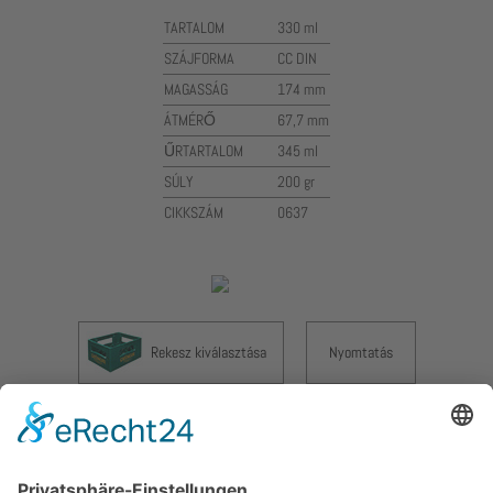
TARTALOM
330 ml
SZÁJFORMA
CC DIN
MAGASSÁG
174 mm
ÁTMÉRŐ
67,7 mm
ŰRTARTALOM
345 ml
SÚLY
200 gr
CIKKSZÁM
0637
Rekesz kiválasztása
Nyomtatás