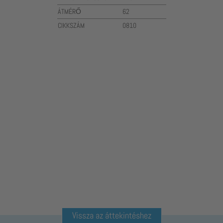
ÁTMÉRŐ
62
CIKKSZÁM
0810
Vissza az áttekintéshez