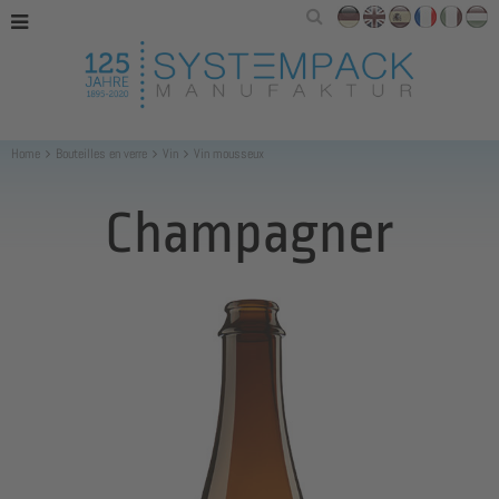
Home
Bouteilles en verre
Vin
Vin mousseux
Champagner