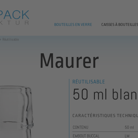
BOUTEILLES EN VERRE
CAISSES À BOUTEILLE
Réutilisable
Maurer
RÉUTILISABLE
50 ml bla
CARACTÉRISTIQUES TECHNIQ
CONTENU
50 ml
EMBOUT BUCCAL
LM