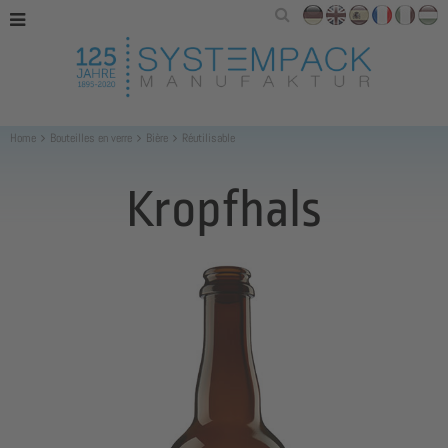
Home
Bouteilles en verre
Bière
Réutilisable
Kropfhals